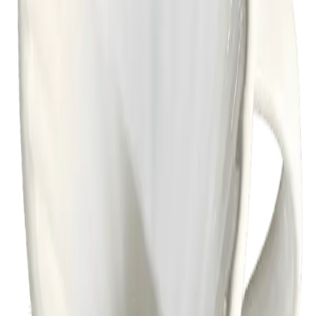
Portafiltro de Madera
S/ 29
S/ 79
-
59
%
Destacado
Añadir
Jarra Cuello de Cisne 250ml — Rojo
S/ 35
S/ 85