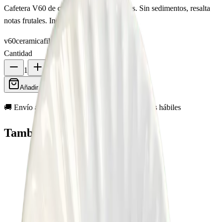
Cafetera V60 de cerámica para 1 a 4 tazas. Sin sedimentos, resalta
notas frutales. Incluye 10 filtros.
v60
ceramica
filtrado
dripper
blanco
Cantidad
1
Añadir al Carrito
🚚 Envío a todo el Perú · Despacho en 2–5 días hábiles
También te puede interesar
Agotado
-
67
%
Añadir