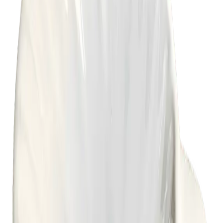
Hervidor portátil
S/ 29
S/ 89
-
75
%
Añadir
Termómetro con clip
S/ 15
S/ 59
-
63
%
Destacado
Añadir