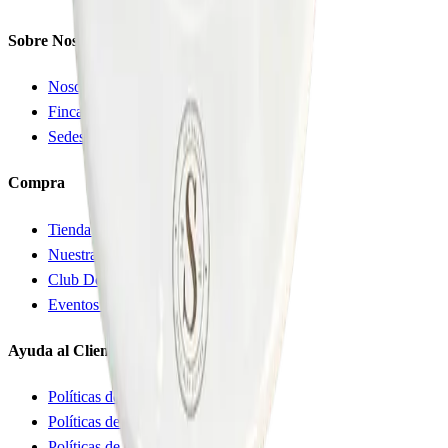
Sobre Nosotros
Nosotros
Finca Don Salazar
Sedes
Compra
Tienda Online
Nuestra Carta
Club Don Salazar
Eventos y Reservas
Ayuda al Cliente
Políticas de Devolución
Políticas de Entrega
Políticas de Privacidad