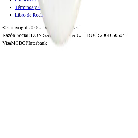
Términos y Condiciones
Libro de Reclamaciones
© Copyright 2026 - Don Salazar S.A.C.
Razón Social:
DON SALAZAR S.A.C.
| RUC:
20610505041
Visa
MC
BCP
Interbank