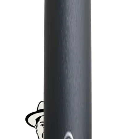
Portafiltro de Madera
S/ 29
S/ 79
-
59
%
Destacado
Añadir
Jarra Cuello de Cisne 250ml — Rojo
S/ 35
S/ 85