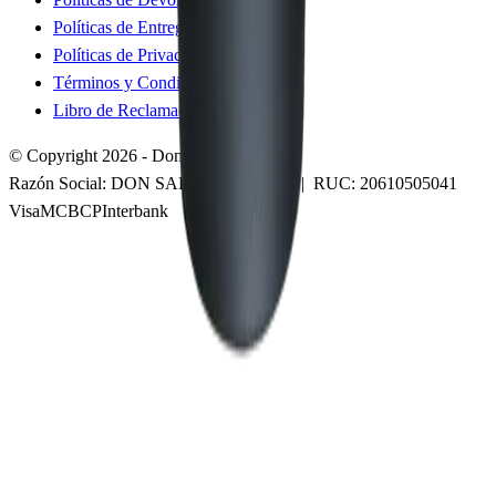
Políticas de Entrega
Políticas de Privacidad
Términos y Condiciones
Libro de Reclamaciones
© Copyright 2026 - Don Salazar S.A.C.
Razón Social:
DON SALAZAR S.A.C.
| RUC:
20610505041
Visa
MC
BCP
Interbank