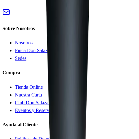
Sobre Nosotros
Nosotros
Finca Don Salazar
Sedes
Compra
Tienda Online
Nuestra Carta
Club Don Salazar
Eventos y Reservas
Ayuda al Cliente
Políticas de Devolución