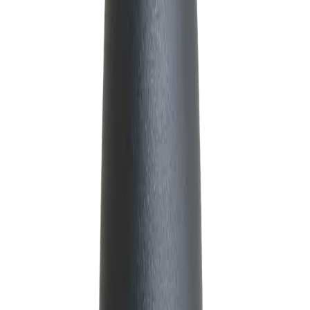
Añadir
Hervidor portátil
S/ 29
S/ 89
-
75
%
Añadir
Termómetro con clip
S/ 15
S/ 59
-
63
%
Destacado
Añadir