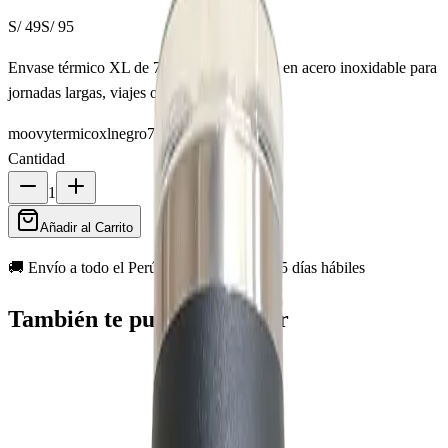
S/ 49
S/ 95
Envase térmico XL de 750ml. Doble pared en acero inoxidable para
jornadas largas, viajes o entrenamiento.
moovy
termico
xl
negro
750ml
Cantidad
1
Añadir al Carrito
🚚 Envío a todo el Perú · Despacho en 2–5 días hábiles
También te puede interesar
Agotado
-
67
%